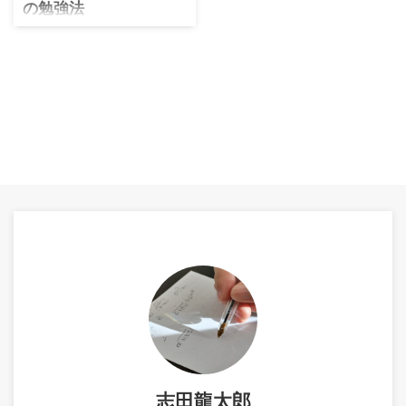
の勉強法
この記事は漢字検定２級に最
短で合格する方法を最新情報
を加えたものです。 漢字検定
２級はなんかレベル高くて壁
なんですよね。受かりそうで
受かれない問題を抱えていま
す！ 本記事では過去に書いた
漢検２級の攻略記事をリニュ
アールし、不要な部分を削
除、必要な部分を大幅加筆
し、チャレンジャーにとって
役に立つ内容にしました。 本
記事で次のことを理解、実践
できる環境が整います。目次
をご覧ください！ 漢検２級の
合格点・合格率・日程につい
て 漢字検定２級の合格率は
20%におさまる程度に設定さ
れており、合格点は検定回に
よって変動 ...
志田龍太郎