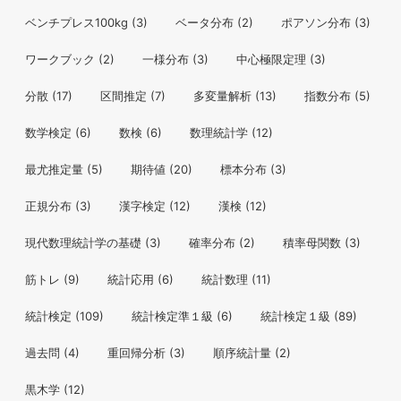
ベンチプレス100kg
(3)
ベータ分布
(2)
ポアソン分布
(3)
ワークブック
(2)
一様分布
(3)
中心極限定理
(3)
分散
(17)
区間推定
(7)
多変量解析
(13)
指数分布
(5)
数学検定
(6)
数検
(6)
数理統計学
(12)
最尤推定量
(5)
期待値
(20)
標本分布
(3)
正規分布
(3)
漢字検定
(12)
漢検
(12)
現代数理統計学の基礎
(3)
確率分布
(2)
積率母関数
(3)
筋トレ
(9)
統計応用
(6)
統計数理
(11)
統計検定
(109)
統計検定準１級
(6)
統計検定１級
(89)
過去問
(4)
重回帰分析
(3)
順序統計量
(2)
黒木学
(12)