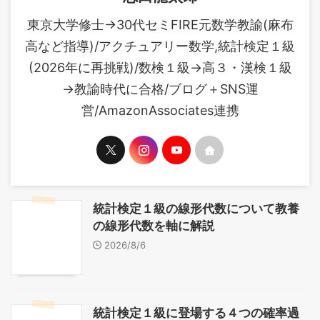
東京大学修士→30代セミFIRE元数学教諭(麻布
高など指導)/アクチュアリー数学,統計検定１級
(2026年に再挑戦)/数検１級→高３・漢検１級
→教諭時代に合格/ブログ＋SNS運
営/AmazonAssociates連携
統計検定１級の線形代数について教養
の線形代数を軸に解説
2026/8/6
統計検定１級に登場する４つの確率過