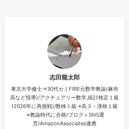
志田龍太郎
東京大学修士→30代セミFIRE元数学教諭(麻布
高など指導)/アクチュアリー数学,統計検定１級
(2026年に再挑戦)/数検１級→高３・漢検１級
→教諭時代に合格/ブログ＋SNS運
営/AmazonAssociates連携