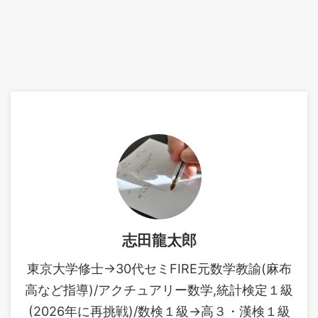
志田龍太郎
東京大学修士→30代セミFIRE元数学教諭(麻布
高など指導)/アクチュアリー数学,統計検定１級
(2026年に再挑戦)/数検１級→高３・漢検１級