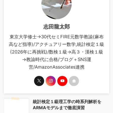
志田龍太郎
東京大学修士→30代セミFIRE元数学教諭(麻布
高など指導)/アクチュアリー数学,統計検定１級
(2026年に再挑戦)/数検１級→高３・漢検１級
→教諭時代に合格/ブログ＋SNS運
営/AmazonAssociates連携
統計検定１級理工学の時系列解析を
ARMAモデルまで徹底演習