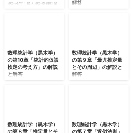
解答
統計検定１級の統計数理対策
として、久保川先生の白本と
統計検定１級の統計数理対策
青本を勉強してきました。
として、久保川先生の白本と
https://www.muscle-
青本を勉強してきました。
castle.com/foundation-of-
https://www.muscle-
modern-mathematical-
castle.com/foundation-of-
statistics/embed/#?
2026/7/24
2026/7/18
modern-mathematical-
secret=SBcUPWWkdX
statistics/embed/#?
数理統計学（黒木学）
数理統計学（黒木学）
https://www.muscle-
secret=SBcUPWWkdX
の第10章「統計的仮設
の第９章「最尤推定量
castle.com/introduction-to-
https://www.muscle-
mathematical-statistics-for-
検定の考え方」の解説
とその周辺」の解説と
castle.com/introduction-to-
data-analysis/embed/#?
mathematical-statistics-for-
と解答
解答
secret=UWm3IfXHtA し ...
data-analysis/embed/#?
統計検定１級の統計数理対策
統計検定１級の統計数理対策
secret=UWm3IfXHtA し ...
として、久保川先生の白本と
として、久保川先生の白本と
青本を勉強してきました。
青本を勉強してきました。
https://www.muscle-
https://www.muscle-
castle.com/foundation-of-
castle.com/foundation-of-
2026/7/17
2026/7/31
modern-mathematical-
modern-mathematical-
statistics/embed/#?
statistics/embed/#?
数理統計学（黒木学）
数理統計学（黒木学）
secret=SBcUPWWkdX
secret=SBcUPWWkdX
の第８章「推定量とそ
の第７章「近似法則」
https://www.muscle-
https://www.muscle-