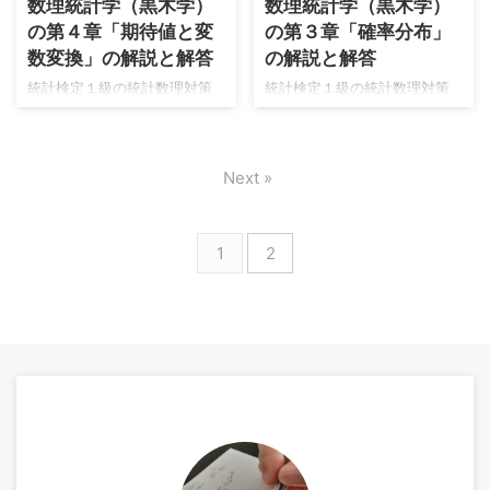
数理統計学（黒木学）
数理統計学（黒木学）
secret=SBcUPWWkdX
secret=SBcUPWWkdX
の第４章「期待値と変
の第３章「確率分布」
https://www.muscle-
https://www.muscle-
数変換」の解説と解答
の解説と解答
castle.com/introduction-to-
castle.com/introduction-to-
mathematical-statistics-for-
mathematical-statistics-for-
統計検定１級の統計数理対策
統計検定１級の統計数理対策
data-analysis/embed/#?
data-analysis/embed/#?
として、久保川先生の白本と
として、久保川先生の白本と
secret=UWm3IfXHtA し ...
secret=UWm3IfXHtA し ...
青本を勉強してきました。
青本を勉強してきました。
https://www.muscle-
https://www.muscle-
Next »
castle.com/foundation-of-
castle.com/foundation-of-
modern-mathematical-
modern-mathematical-
statistics/
statistics/
https://www.muscle-
https://www.muscle-
1
2
castle.com/Introduction-to-
castle.com/Introduction-to-
mathematical-statistics-for-
mathematical-statistics-for-
data-analysis/ しかし近年の統
data-analysis/ しかし近年の統
計検定１級では初見色が強い
計検定１級では初見色が強い
問題傾向が見られます。その
問題傾向が見られます。その
ため合格者の方々から支持が
ため合格者の方々から支持が
ある黒木先 ...
ある黒木先 ...