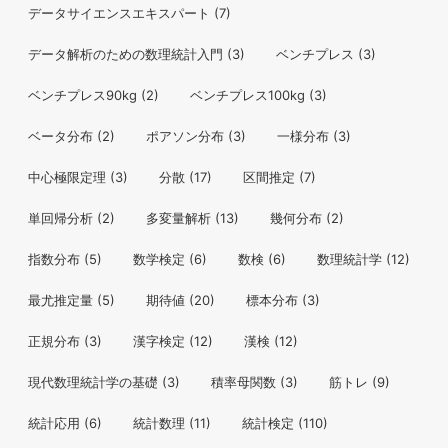
データサイエンスエキスパート
(7)
データ解析のための数理統計入門
(3)
ベンチプレス
(3)
ベンチプレス90kg
(2)
ベンチプレス100kg
(3)
ベータ分布
(2)
ポアソン分布
(3)
一様分布
(3)
中心極限定理
(3)
分散
(17)
区間推定
(7)
単回帰分析
(2)
多変量解析
(13)
幾何分布
(2)
指数分布
(5)
数学検定
(6)
数検
(6)
数理統計学
(12)
最尤推定量
(5)
期待値
(20)
標本分布
(3)
正規分布
(3)
漢字検定
(12)
漢検
(12)
現代数理統計学の基礎
(3)
積率母関数
(3)
筋トレ
(9)
統計応用
(6)
統計数理
(11)
統計検定
(110)