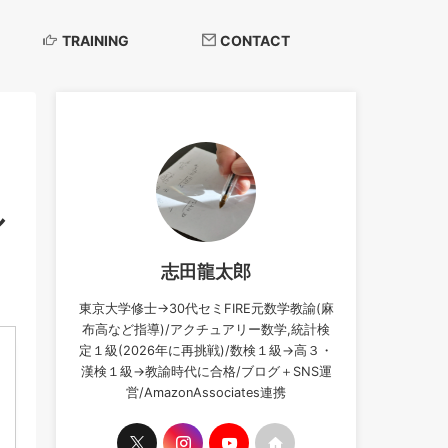
TRAINING
CONTACT
ル
志田龍太郎
東京大学修士→30代セミFIRE元数学教諭(麻
布高など指導)/アクチュアリー数学,統計検
定１級(2026年に再挑戦)/数検１級→高３・
漢検１級→教諭時代に合格/ブログ＋SNS運
営/AmazonAssociates連携