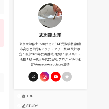
志田龍太郎
東京大学修士→30代セミFIRE元数学教諭(麻
布高など指導)/アクチュアリー数学,統計検
定１級(2026年に再挑戦)/数検１級→高３・
漢検１級→教諭時代に合格/ブログ＋SNS運
営/AmazonAssociates連携
TOP
STUDY