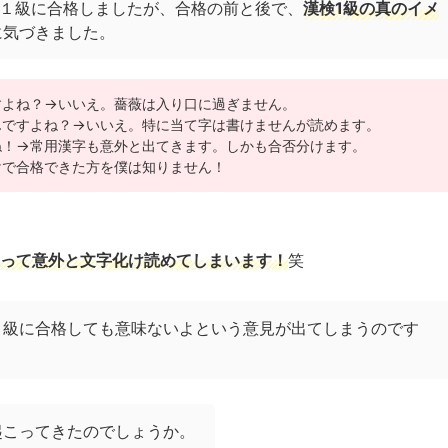
漢検１級に合格しましたが、合格の前と後で、
漢検1級の真のイメ
に気づきました。
すよね？→いいえ。薔薇は入り口に過ぎません。
んですよね？→いいえ。特に当て字は書けませんが読めます。
ね！→常用漢字も意外と出てきます。しかも合否分けます。
けで合格できた方を僕は知りません！
って意外と文字化け読めてしまいます！
笑
１級に合格しても意味ないよという意見が出てしまうのです
起こってきたのでしょうか。