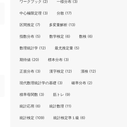
ワークブック
(2)
一様分布
(3)
中心極限定理
(3)
分散
(17)
区間推定
(7)
多変量解析
(13)
指数分布
(5)
数学検定
(6)
数検
(6)
数理統計学
(12)
最尤推定量
(5)
期待値
(20)
標本分布
(3)
正規分布
(3)
漢字検定
(12)
漢検
(12)
現代数理統計学の基礎
(3)
確率分布
(2)
積率母関数
(3)
筋トレ
(9)
統計応用
(6)
統計数理
(11)
統計検定
(109)
統計検定準１級
(6)