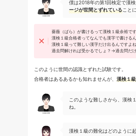
僕は2018年の第1回検定で
ージが世間とずれている
こと
薔薇（ばら）が書けるって漢検１級余裕で
漢検１級合格者ってなんでも漢字で書ける
漢検１級って難しい漢字だけ出るんですよ
過去問解ければ受かるでしょ？→過去問だ
このように世間の認識とずれた試験です。
合格者はあるあるかも知れませんが、
漢検１級
このような難しさから、漢検
ね。
漢検１級の難化はどのように