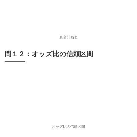
直交計画表
問１２：オッズ比の信頼区間
オッズ比の信頼区間