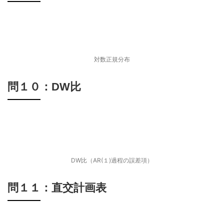
対数正規分布
問１０：DW比
DW比（AR(１)過程の誤差項）
問１１：直交計画表