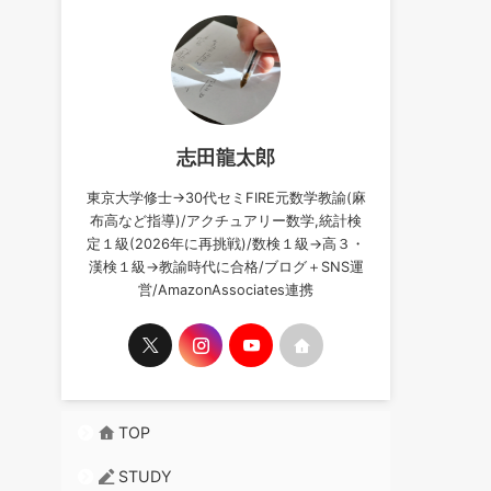
志田龍太郎
東京大学修士→30代セミFIRE元数学教諭(麻
布高など指導)/アクチュアリー数学,統計検
定１級(2026年に再挑戦)/数検１級→高３・
漢検１級→教諭時代に合格/ブログ＋SNS運
営/AmazonAssociates連携
TOP
STUDY