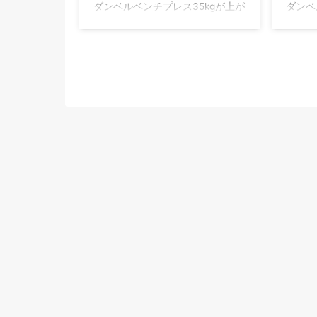
ダンベルベンチプレス35kgが上が
ダンベ
ったので、色々なことを伝えたい
げたい
ので記事を書こうと思います。
ンベル
30kgをクリアしてから、全然記録
の種目
が上がらなくて迷いに迷っていま
ベルベ
した。 しかし色々とトレーニング
越える
方法を考えながら、めげずに継続
ルベン
して努力したら成功しました！ 成
紹介し
功の瞬間は、よっしゃ！とガッツ
きくし
ポーズをするのではなく、 上がっ
と思い
た、ついに僕は35kgの壁をクリア
30k
したんだ…と感慨にふけっていま
せるた
した。 僕の通っているジムはダン
ます！
ベルの重さの最大値が35kgなので
す。もちろんゴールドジムでは
50kg以上のダンベルがあると聞き
ます ...