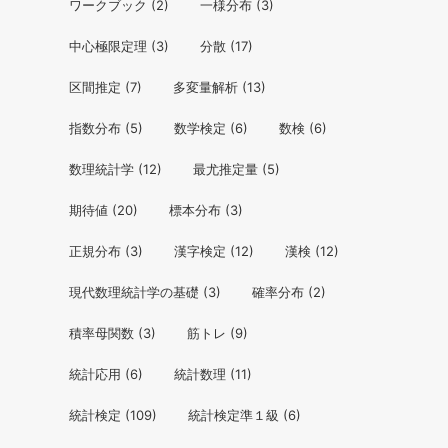
ワークブック
(2)
一様分布
(3)
中心極限定理
(3)
分散
(17)
区間推定
(7)
多変量解析
(13)
指数分布
(5)
数学検定
(6)
数検
(6)
数理統計学
(12)
最尤推定量
(5)
期待値
(20)
標本分布
(3)
正規分布
(3)
漢字検定
(12)
漢検
(12)
現代数理統計学の基礎
(3)
確率分布
(2)
積率母関数
(3)
筋トレ
(9)
統計応用
(6)
統計数理
(11)
統計検定
(109)
統計検定準１級
(6)