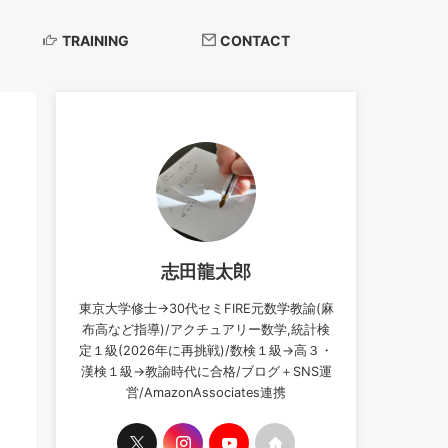
TRAINING
CONTACT
志田龍太郎
東京大学修士→30代セミFIRE元数学教諭(麻
布高など指導)/アクチュアリー数学,統計検
定１級(2026年に再挑戦)/数検１級→高３・
漢検１級→教諭時代に合格/ブログ＋SNS運
営/AmazonAssociates連携