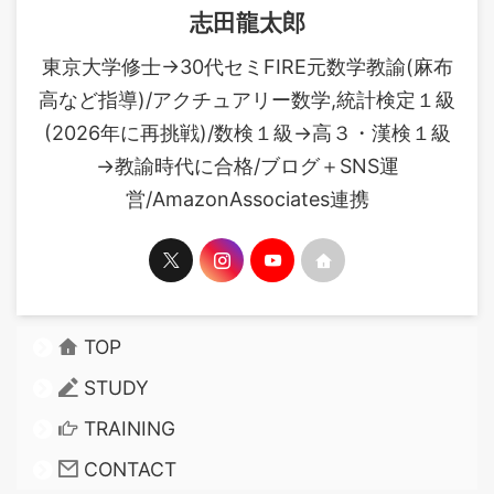
志田龍太郎
東京大学修士→30代セミFIRE元数学教諭(麻布
高など指導)/アクチュアリー数学,統計検定１級
(2026年に再挑戦)/数検１級→高３・漢検１級
→教諭時代に合格/ブログ＋SNS運
営/AmazonAssociates連携
TOP
STUDY
TRAINING
CONTACT