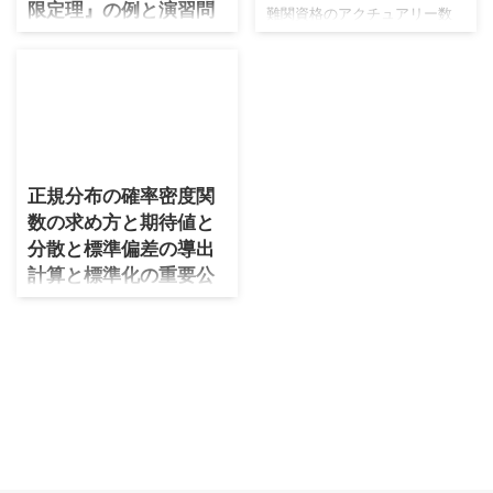
限定理』の例と演習問
難関資格のアクチュアリー数
題の解説
学の中で難易度が低い分野が
中心極限定理の分野です。覚
統計検定１級の対策書として
えておく公式はCLTの１つだけ
公式本以外で真っ先に買うべ
で、あとはこの定理を個々の
き本である『データ解析のた
問題に適用していく流れにな
めの数理統計入門』の第６章
ります。中心極限定理は平成
2026/5/4
の解説と演習問題を自力で解
12年度から出題されており比
いた学習の軌跡の記事です。
正規分布の確率密度関
較的新しい（古くはない）分
特に本章は極限関係の内容を
数の求め方と期待値と
野となります。 全体的なおす
基礎本的な箇所からデルタ法
すめの公式集は『アクチュア
分散と標準偏差の導出
までとても分かりやすく体系
リー試験 合格へのストラテ
計算と標準化の重要公
立てた解説で、スッと頭に入
ジー 数学 第2版』です。お
ってきます。今までの章の中
式と中心極限定理から
手元に置いて本記事をご覧く
で、演習問題を含めて特にお
スターリングの公式を
だされば学習効率が上がりま
すすめできる内容です。 マル
わかりやすく証明しま
す。 標準正規分布表の考えを
コフの不等式→チェビシェフの
す
用いる問題 平成12年度問１
不等式→大数の法則→確率収束
（７）左半分 左半分 困ったら
いよいよ正規分布を解説しま
→分布収束→中心極限定理→連
実際に中心極限定理を適用 ...
す。正規分布は中心極限定理
続写像定理→デルタ法→分散安
のため確率分布の王だと思っ
定化変換の流れを数おページ
ています。 統計学に馴染みが
にバランス良く取り入れてい