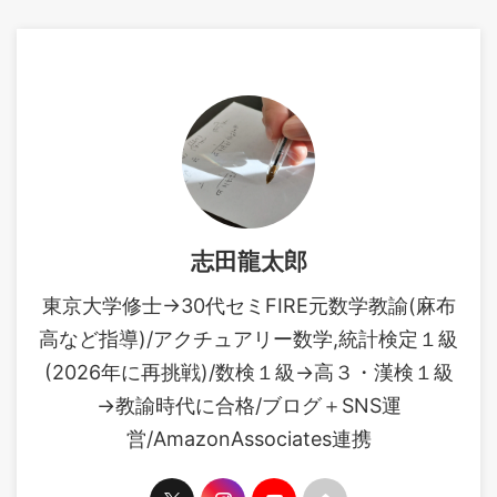
ない方でもグラフの形自体は
る凄い ...
どこかで目にしたことがある
有名な分布ですね。 正規分布
が絡む計算はガンマ分布の記
事で紹介したNO1公式を用い
る機会が多いです。ガンマ分
布の記事を未読の方はそちら
のチェックからおすすめしま
す。 https://www.muscle-
castle.com/erlang-
distribution-gamma-
志田龍太郎
distribution-expected-value-
variance/ ...
東京大学修士→30代セミFIRE元数学教諭(麻布
高など指導)/アクチュアリー数学,統計検定１級
(2026年に再挑戦)/数検１級→高３・漢検１級
→教諭時代に合格/ブログ＋SNS運
営/AmazonAssociates連携