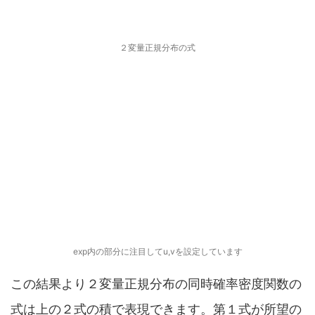
２変量正規分布の式
exp内の部分に注目してu,vを設定しています
この結果より２変量正規分布の同時確率密度関数の
式は上の２式の積で表現できます。第１式が所望の