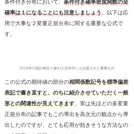
条件付き分布において、
条件付き確率密度関数の全
確率は１になることにも注意しましょう
。以下は応
用で大事な２変量正規分布に関する重要な公式で
す。
2024年の統計検定１級の人文科学にも出題された重要公式
この公式の期待値の部分の
相関係数記号を標準偏差
表記で書き直すと、のちに紹介させていただく一般
形との関連性が見えてきます
。実は先ほどの多変量
正規分布の記事でもこの導出を高次元の観点から導
出したのですが、とても応用が効きそうな方法なの