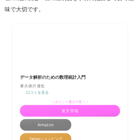
味で大切です。
データ解析のための数理統計入門
著:久保川 達也
口コミを見る
＼ポイント最大11倍！／
楽天市場
Amazon
Yahooショッピング