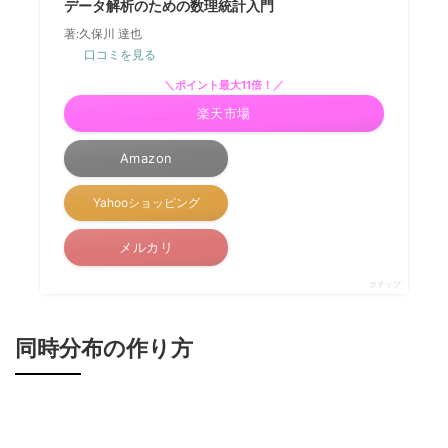
データ解析のための数理統計入門
著:久保川 達也
口コミを見る
＼ポイント最大11倍！／
楽天市場
Amazon
Yahooショッピング
メルカリ
ポチップ
同時分布の作り方