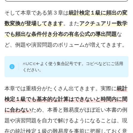
そして本章である第３章は
統計検定１級に頻出の変
数変換が登場してきます
。また
アクチュアリー数学
でも頻出な条件付き分布の有名公式の導出問題
な
ど、例題や演習問題のボリュームが増えてきます。
∩∪⊂∈←よく使う集合記号です。コピペなどにご活用
ください。
本章では重積分がたくさん出てきます。実際に
統
計
検定１級でも基本的な計算はできないと時間内に間
に合わない
ため、本番と難易度がほぼ近い本書の例
題や演習問題を自力で解けるようになることは、現
在の統計検定１級の難易度を事前に把握しておく意