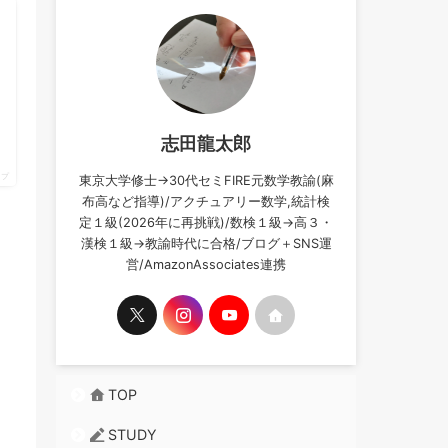
志田龍太郎
ップ
東京大学修士→30代セミFIRE元数学教諭(麻
布高など指導)/アクチュアリー数学,統計検
定１級(2026年に再挑戦)/数検１級→高３・
漢検１級→教諭時代に合格/ブログ＋SNS運
営/AmazonAssociates連携
TOP
STUDY