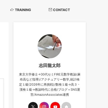
TRAINING
CONTACT
志田龍太郎
東京大学修士→30代セミFIRE元数学教諭(麻
布高など指導)/アクチュアリー数学,統計検
定１級(2026年に再挑戦)/数検１級→高３・
漢検１級→教諭時代に合格/ブログ＋SNS運
営/AmazonAssociates連携