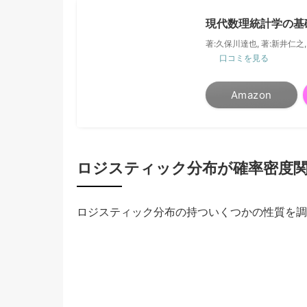
現代数理統計学の基
著:久保川達也, 著:新井仁之,
口コミを見る
Amazon
ロジスティック分布が確率密度
ロジスティック分布の持ついくつかの性質を調