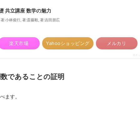
礎 共立講座 数学の魅力
 著:小林俊行, 著:斎藤毅, 著:吉田朋広
楽天市場
Yahooショッピング
メルカリ
ポチ
関数であることの証明
べます。