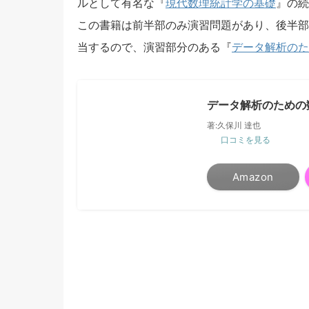
ルとして有名な『
現代数理統計学の基礎
』の続
この書籍は前半部のみ演習問題があり、後半部
当するので、演習部分のある『
データ解析のた
データ解析のための
著:久保川 達也
口コミを見る
Amazon