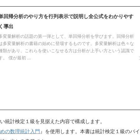
単回帰分析のやり方を行列表示で説明し全公式をわかりやす
く導出
多変量解析の話題の第一弾として、単回帰分析を学びます。回帰分析
は多変量解析の書籍の始めに登場するものです。多変量解析は色々な
種類があり、これらを使いこなせる方は分析が上手い方という認識で
す。 僕が最初 ...
い統計検定１級を見据えた内容で構成します。
めの数理統計入門
』を使用します。本書は統計検定１級のバイ