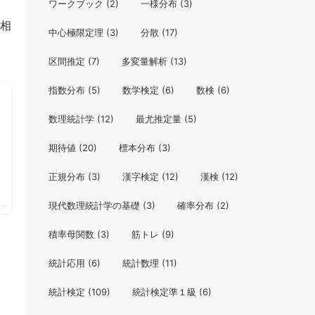
ワークブック
(2)
一様分布
(3)
相
中心極限定理
(3)
分散
(17)
区間推定
(7)
多変量解析
(13)
指数分布
(5)
数学検定
(6)
数検
(6)
数理統計学
(12)
最尤推定量
(5)
期待値
(20)
標本分布
(3)
正規分布
(3)
漢字検定
(12)
漢検
(12)
現代数理統計学の基礎
(3)
確率分布
(2)
ップ
積率母関数
(3)
筋トレ
(9)
統計応用
(6)
統計数理
(11)
統計検定
(109)
統計検定準１級
(6)