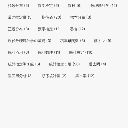
指数分布
(5)
数学検定
(6)
数検
(6)
数理統計学
(12)
最尤推定量
(5)
期待値
(20)
標本分布
(3)
正規分布
(3)
漢字検定
(12)
漢検
(12)
現代数理統計学の基礎
(3)
積率母関数
(3)
筋トレ
(9)
統計応用
(6)
統計数理
(11)
統計検定
(110)
統計検定準１級
(6)
統計検定１級
(90)
過去問
(4)
重回帰分析
(3)
順序統計量
(2)
黒木学
(12)