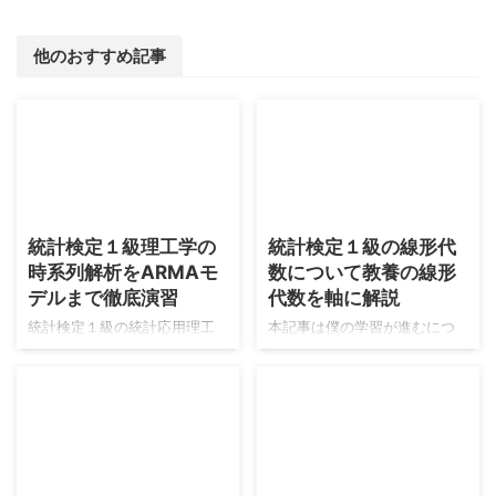
他のおすすめ記事
2026/8/9
2026/8/6
統計検定１級理工学の
統計検定１級の線形代
時系列解析をARMAモ
数について教養の線形
デルまで徹底演習
代数を軸に解説
統計検定１級の統計応用理工
本記事は僕の学習が進むにつ
学の時系列解析の内容はARMA
れて適宜更新がされます。よ
モデル以降は急激に難易度が
ろしくお願いします。 現在の
上がり、数値計算などの比重
僕の線形代数の実力は高校生
が高くなり、人力で作業を行
の頃に数学検定１級に合格し
う統計検定１級の試験形式と
たときの線形代数の固有値計
相性が悪くなりそうだと気づ
算などができる段階→東京大学
2026/8/4
2026/7/30
き、理工学対策としては数理
大学院の入試を合格する程度