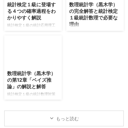
統計検定１級に登場す
数理統計学（黒木学）
面の押し出しが強いARMAモデ
の段階を経て→統計検定１級を
る４つの確率過程をわ
の完全解答と統計検定
ルまでの内容を、しっかりと
突破するための線形代数の知
対策することがベストだとい
識を入れている段階です。 具
かりやすく解説
１級統計数理で必要な
う結論になりました。 本記事
体的には次のレベルの参考書
理由
統計検定１級の統計応用理工
ではARMAモデルまでの内容を
を順に遷移している感じで
学の学習において、確率過程
僕は2026年7月30日のこの記
社会科学受験での支持が厚い
す。それぞれ現時点（2026年
は狙われやすい分野です。本
事を書いている現在、統計検
『経済・ファイナンスデータ
8月）で最新の版を掲載してい
分野はアクチュアリー数学の
定１級合格をメインに学習し
の計量時系列分析』を軸に学
ます。 受験数学までの内容の
試験範囲とも被っているの
ています。同年にアクチュア
習していきます。
深掘り 統計検定１級で必要に
で、そちらも受験される方は
リー数学も受験します。統計
https://twitter.com/nananairu
なる線形代数の内容をまとめ
とても学習効率の良い分野と
検定１級は2023年から挑戦し
2026/7/30
7/ ...
ます。使用する本はストラン
なります。 本記事では確率過
ており、統計数理は不合格の
...
数理統計学（黒木学）
程の内容を大きく４つに分類
ランクが１つずつ上がってい
の第12章「ベイズ推
しました。またそれぞれの内
ます。2025年の試験では最も
容において学習に最適なテキ
論」の解説と解答
惜しいランクでした。
ストが２冊あり、そちらをベ
https://twitter.com/nananairu
統計検定１級の統計数理対策
ースにした学習をしていきま
7/status/2050577089724899
として、久保川先生の白本と
す。 マルコフ連鎖とポアソン
417
青本を勉強してきました。
過程は『確率過程の基礎』ラ
https://twitter.com/nananairu
https://www.muscle-
ンダム・ウォークとブラウン
7/status/2050584251532493
もっと読む
castle.com/foundation-of-
運動は『入門確率過程』 本記
008 しかし失 ...
modern-mathematical-
事ではやはり典型パターンの