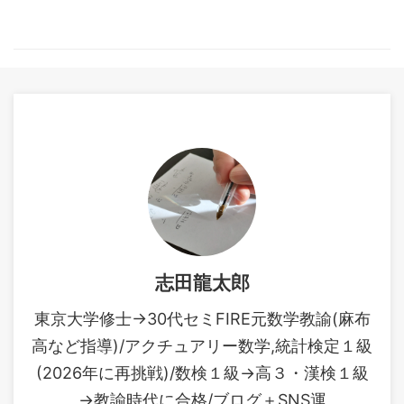
statistics/embed/#?
多いマルコフ連鎖がメインと
secret=SBcUPWWkdX
なります。学 ...
https://www.muscle-
castle.com/introduction-to-
mathematical-statistics-for-
data-analysis/embed/#?
secret=UWm3IfXHtA し ...
志田龍太郎
東京大学修士→30代セミFIRE元数学教諭(麻布
高など指導)/アクチュアリー数学,統計検定１級
(2026年に再挑戦)/数検１級→高３・漢検１級
→教諭時代に合格/ブログ＋SNS運