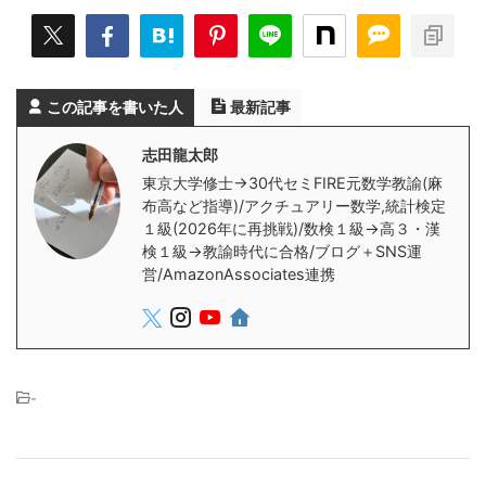
この記事を書いた人
最新記事
志田龍太郎
東京大学修士→30代セミFIRE元数学教諭(麻
布高など指導)/アクチュアリー数学,統計検定
１級(2026年に再挑戦)/数検１級→高３・漢
検１級→教諭時代に合格/ブログ＋SNS運
営/AmazonAssociates連携
-