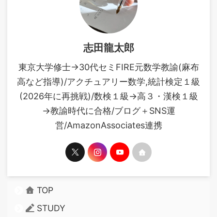
志田龍太郎
東京大学修士→30代セミFIRE元数学教諭(麻布
高など指導)/アクチュアリー数学,統計検定１級
(2026年に再挑戦)/数検１級→高３・漢検１級
→教諭時代に合格/ブログ＋SNS運
営/AmazonAssociates連携
TOP
STUDY