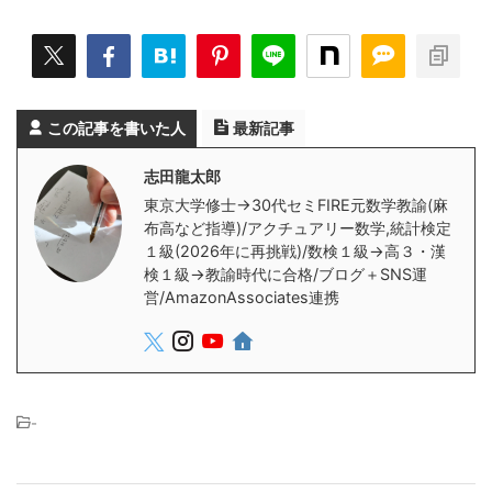
この記事を書いた人
最新記事
志田龍太郎
東京大学修士→30代セミFIRE元数学教諭(麻
布高など指導)/アクチュアリー数学,統計検定
１級(2026年に再挑戦)/数検１級→高３・漢
検１級→教諭時代に合格/ブログ＋SNS運
営/AmazonAssociates連携
-