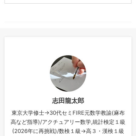
modern-mathematical-
事ではやはり典型パターンの
statistics/embed/#?
多いマルコフ連鎖がメインと
secret=SBcUPWWkdX
なります。学 ...
https://www.muscle-
castle.com/introduction-to-
mathematical-statistics-for-
data-analysis/embed/#?
secret=UWm3IfXHtA し ...
志田龍太郎
東京大学修士→30代セミFIRE元数学教諭(麻布
高など指導)/アクチュアリー数学,統計検定１級
(2026年に再挑戦)/数検１級→高３・漢検１級