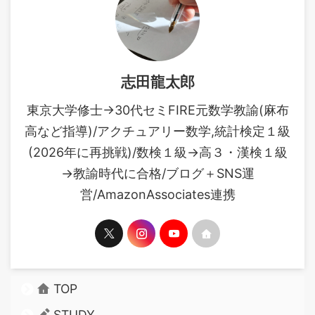
志田龍太郎
東京大学修士→30代セミFIRE元数学教諭(麻布
高など指導)/アクチュアリー数学,統計検定１級
(2026年に再挑戦)/数検１級→高３・漢検１級
→教諭時代に合格/ブログ＋SNS運
営/AmazonAssociates連携
TOP
STUDY