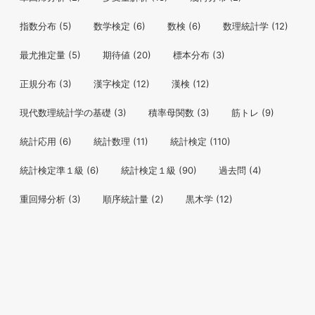
指数分布
(5)
数学検定
(6)
数検
(6)
数理統計学
(12)
最尤推定量
(5)
期待値
(20)
標本分布
(3)
正規分布
(3)
漢字検定
(12)
漢検
(12)
現代数理統計学の基礎
(3)
積率母関数
(3)
筋トレ
(9)
統計応用
(6)
統計数理
(11)
統計検定
(110)
統計検定準１級
(6)
統計検定１級
(90)
過去問
(4)
重回帰分析
(3)
順序統計量
(2)
黒木学
(12)