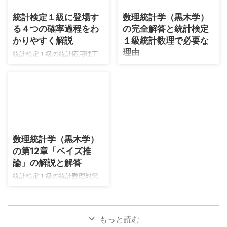
き、理工学対策としては数理
大学院の入試を合格する程度
統計検定１級に登場す
数理統計学（黒木学）
面の押し出しが強いARMAモデ
の段階を経て→統計検定１級を
る４つの確率過程をわ
の完全解答と統計検定
ルまでの内容を、しっかりと
突破するための線形代数の知
対策することがベストだとい
識を入れている段階です。 具
かりやすく解説
１級統計数理で必要な
う結論になりました。 本記事
体的には次のレベルの参考書
理由
統計検定１級の統計応用理工
ではARMAモデルまでの内容を
を順に遷移している感じで
学の学習において、確率過程
僕は2026年7月30日のこの記
社会科学受験での支持が厚い
す。それぞれ現時点（2026年
は狙われやすい分野です。本
事を書いている現在、統計検
『経済・ファイナンスデータ
8月）で最新の版を掲載してい
分野はアクチュアリー数学の
定１級合格をメインに学習し
の計量時系列分析』を軸に学
ます。 受験数学までの内容の
試験範囲とも被っているの
ています。同年にアクチュア
習していきます。
深掘り 統計検定１級で必要に
で、そちらも受験される方は
リー数学も受験します。統計
https://twitter.com/nananairu
なる線形代数の内容をまとめ
とても学習効率の良い分野と
検定１級は2023年から挑戦し
2026/7/30
7/ ...
ます。使用する本はストラン
なります。 本記事では確率過
ており、統計数理は不合格の
...
数理統計学（黒木学）
程の内容を大きく４つに分類
ランクが１つずつ上がってい
の第12章「ベイズ推
しました。またそれぞれの内
ます。2025年の試験では最も
容において学習に最適なテキ
論」の解説と解答
惜しいランクでした。
ストが２冊あり、そちらをベ
https://twitter.com/nananairu
統計検定１級の統計数理対策
ースにした学習をしていきま
7/status/2050577089724899
として、久保川先生の白本と
す。 マルコフ連鎖とポアソン
417
青本を勉強してきました。
過程は『確率過程の基礎』ラ
https://twitter.com/nananairu
https://www.muscle-
ンダム・ウォークとブラウン
7/status/2050584251532493
もっと読む
castle.com/foundation-of-
運動は『入門確率過程』 本記
008 しかし失 ...