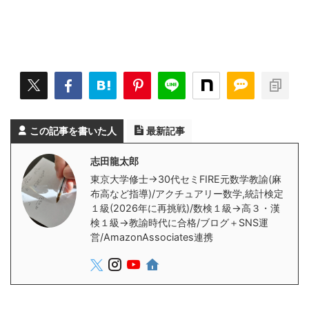
この記事を書いた人
最新記事
志田龍太郎
東京大学修士→30代セミFIRE元数学教諭(麻
布高など指導)/アクチュアリー数学,統計検定
１級(2026年に再挑戦)/数検１級→高３・漢
検１級→教諭時代に合格/ブログ＋SNS運
営/AmazonAssociates連携