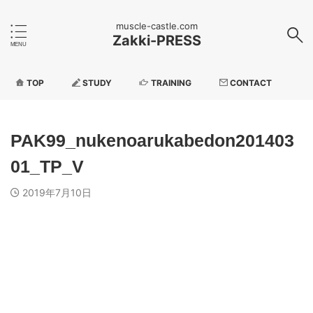
muscle-castle.com
Zakki-PRESS
TOP
STUDY
TRAINING
CONTACT
PAK99_nukenoarukabedon201403
01_TP_V
2019年7月10日