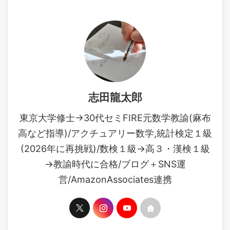
志田龍太郎
東京大学修士→30代セミFIRE元数学教諭(麻布
高など指導)/アクチュアリー数学,統計検定１級
(2026年に再挑戦)/数検１級→高３・漢検１級
→教諭時代に合格/ブログ＋SNS運
営/AmazonAssociates連携