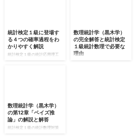
上がり、数値計算などの比重
僕の線形代数の実力は高校生
が高くなり、人力で作業を行
の頃に数学検定１級に合格し
う統計検定１級の試験形式と
たときの線形代数の固有値計
相性が悪くなりそうだと気づ
算などができる段階→東京大学
2026/8/4
2026/7/30
き、理工学対策としては数理
大学院の入試を合格する程度
統計検定１級に登場す
数理統計学（黒木学）
面の押し出しが強いARMAモデ
の段階を経て→統計検定１級を
る４つの確率過程をわ
の完全解答と統計検定
ルまでの内容を、しっかりと
突破するための線形代数の知
対策することがベストだとい
識を入れている段階です。 具
かりやすく解説
１級統計数理で必要な
う結論になりました。 本記事
体的には次のレベルの参考書
理由
統計検定１級の統計応用理工
ではARMAモデルまでの内容を
を順に遷移している感じで
学の学習において、確率過程
僕は2026年7月30日のこの記
社会科学受験での支持が厚い
す。それぞれ現時点（2026年
は狙われやすい分野です。本
事を書いている現在、統計検
『経済・ファイナンスデータ
8月）で最新の版を掲載してい
分野はアクチュアリー数学の
定１級合格をメインに学習し
の計量時系列分析』を軸に学
ます。 受験数学までの内容の
試験範囲とも被っているの
ています。同年にアクチュア
習していきます。
深掘り 統計検定１級で必要に
で、そちらも受験される方は
リー数学も受験します。統計
https://twitter.com/nananairu
なる線形代数の内容をまとめ
とても学習効率の良い分野と
検定１級は2023年から挑戦し
2026/7/30
7/ ...
ます。使用する本はストラン
なります。 本記事では確率過
ており、統計数理は不合格の
...
数理統計学（黒木学）
程の内容を大きく４つに分類
ランクが１つずつ上がってい
の第12章「ベイズ推
しました。またそれぞれの内
ます。2025年の試験では最も
容において学習に最適なテキ
論」の解説と解答
惜しいランクでした。
ストが２冊あり、そちらをベ
https://twitter.com/nananairu
統計検定１級の統計数理対策
ースにした学習をしていきま
7/status/2050577089724899
として、久保川先生の白本と