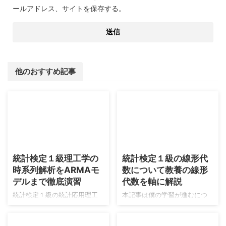
ールアドレス、サイトを保存する。
他のおすすめ記事
2026/8/9
2026/8/6
統計検定１級理工学の
統計検定１級の線形代
時系列解析をARMAモ
数について教養の線形
デルまで徹底演習
代数を軸に解説
統計検定１級の統計応用理工
本記事は僕の学習が進むにつ
学の時系列解析の内容はARMA
れて適宜更新がされます。よ
モデル以降は急激に難易度が
ろしくお願いします。 現在の