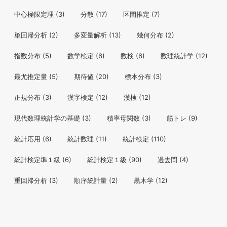
中心極限定理
(3)
分散
(17)
区間推定
(7)
単回帰分析
(2)
多変量解析
(13)
幾何分布
(2)
指数分布
(5)
数学検定
(6)
数検
(6)
数理統計学
(12)
最尤推定量
(5)
期待値
(20)
標本分布
(3)
正規分布
(3)
漢字検定
(12)
漢検
(12)
現代数理統計学の基礎
(3)
積率母関数
(3)
筋トレ
(9)
統計応用
(6)
統計数理
(11)
統計検定
(110)
統計検定準１級
(6)
統計検定１級
(90)
過去問
(4)
重回帰分析
(3)
順序統計量
(2)
黒木学
(12)