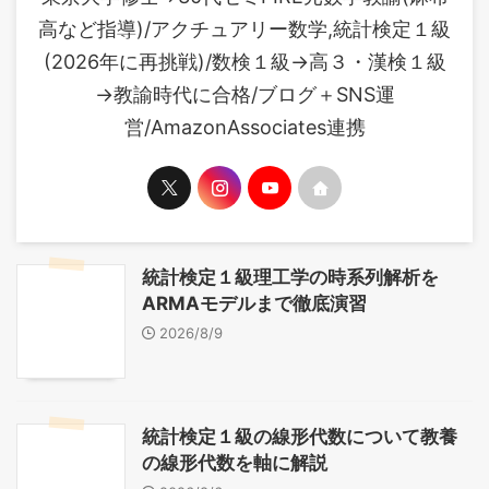
高など指導)/アクチュアリー数学,統計検定１級
(2026年に再挑戦)/数検１級→高３・漢検１級
→教諭時代に合格/ブログ＋SNS運
営/AmazonAssociates連携
統計検定１級理工学の時系列解析を
ARMAモデルまで徹底演習
2026/8/9
統計検定１級の線形代数について教養
の線形代数を軸に解説