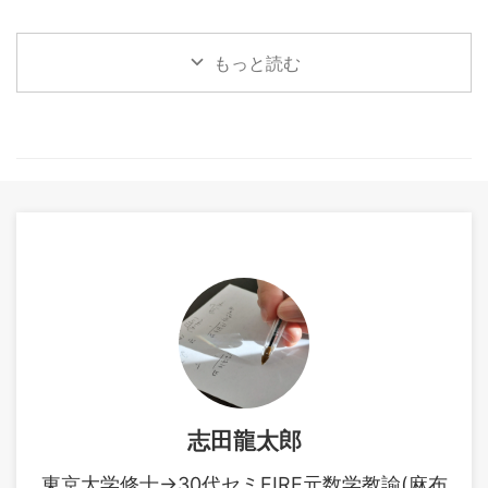
す。 マルコフ連鎖とポアソン
417
青本を勉強してきました。
過程は『確率過程の基礎』ラ
https://twitter.com/nananairu
https://www.muscle-
ンダム・ウォークとブラウン
7/status/2050584251532493
もっと読む
castle.com/foundation-of-
運動は『入門確率過程』 本記
008 しかし失 ...
modern-mathematical-
事ではやはり典型パターンの
statistics/embed/#?
多いマルコフ連鎖がメインと
secret=SBcUPWWkdX
なります。学 ...
https://www.muscle-
castle.com/introduction-to-
mathematical-statistics-for-
data-analysis/embed/#?
secret=UWm3IfXHtA し ...
志田龍太郎
東京大学修士→30代セミFIRE元数学教諭(麻布