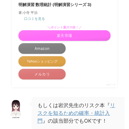
明解演習 数理統計 (明解演習シリーズ 3)
著:小寺 平治
口コミを見る
＼ポイント最大11倍！／
楽天市場
Amazon
Yahooショッピング
メルカリ
ポチップ
もしくは岩沢先生のリスク本『
リ
スクを知るための確率・統計入
門
』の該当部分でもOKです！