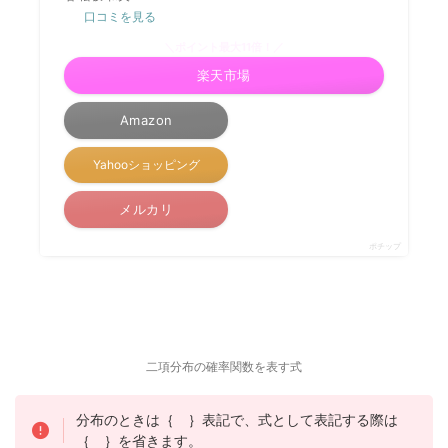
口コミを見る
＼ポイント最大11倍！／
楽天市場
Amazon
Yahooショッピング
メルカリ
ポチップ
二項分布の確率関数を表す式
分布のときは｛ ｝表記で、式として表記する際は
｛ ｝を省きます。