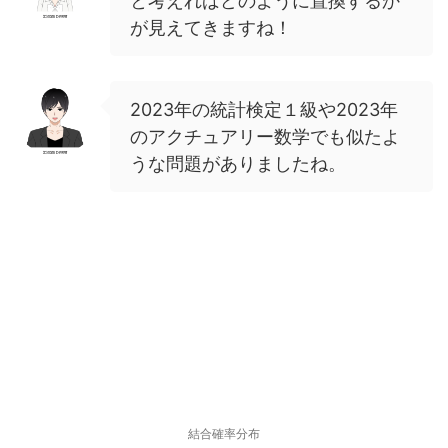
と考えればどのように置換するか
が見えてきますね！
2023年の統計検定１級や2023年
のアクチュアリー数学でも似たよ
うな問題がありましたね。
結合確率分布