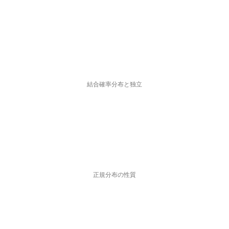
結合確率分布と独立
正規分布の性質