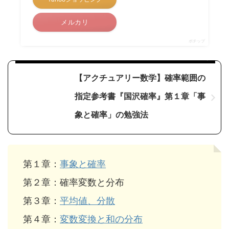
メルカリ
ポチップ
アクチュアリー数学は今後本書からの出題が増えると予想します
【アクチュアリー数学】確率範囲の
指定参考書『国沢確率』第１章「事
象と確率」の勉強法
第１章：
事象と確率
第２章：確率変数と分布
第３章：
平均値、分散
第４章：
変数変換と和の分布