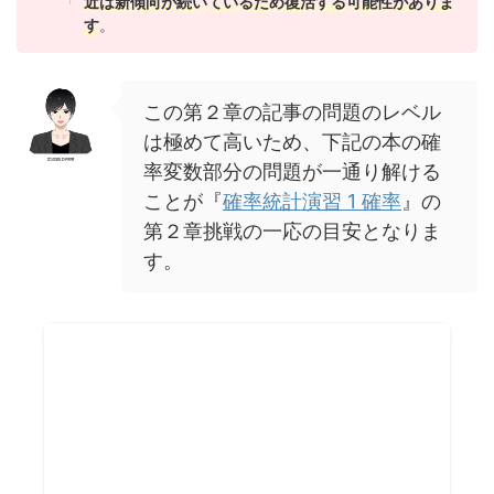
近は新傾向が続いているため復活する可能性がありま
す
。
この第２章の記事の問題のレベル
は極めて高いため、下記の本の確
率変数部分の問題が一通り解ける
ことが『
確率統計演習 1 確率
』の
第２章挑戦の一応の目安となりま
す。