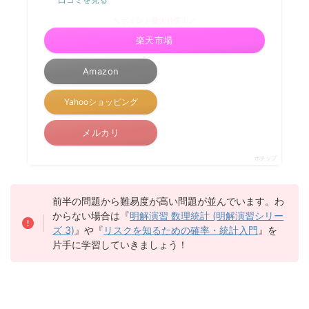
＼ポイント最大11倍！／
楽天市場
Amazon
Yahooショッピング
メルカリ
ポチップ
前半の問題から難易度が高い問題が並んでいます。わ
からない場合は『
明解演習 数理統計 (明解演習シリー
ズ 3)
』や『
リスクを知るための確率・統計入門
』を
片手に学習していきましょう！