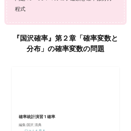
程式
『国沢確率』第２章「確率変数と
分布」の確率変数の問題
確率統計演習 1 確率
編集:国沢 清典
口コミを見る