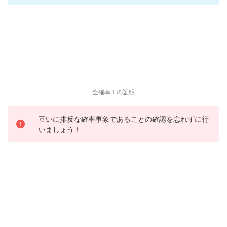
全確率１の証明
互いに排反な確率事象であることの確認を忘れずに行
いましょう！