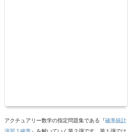
アクチュアリー数学の指定問題集である『
確率統計
演習 1 確率
』を解いていく第２弾です。第１弾では