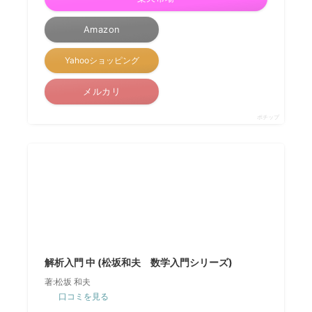
Amazon
Yahooショッピング
メルカリ
ポチップ
解析入門 中 (松坂和夫 数学入門シリーズ)
著:松坂 和夫
口コミを見る