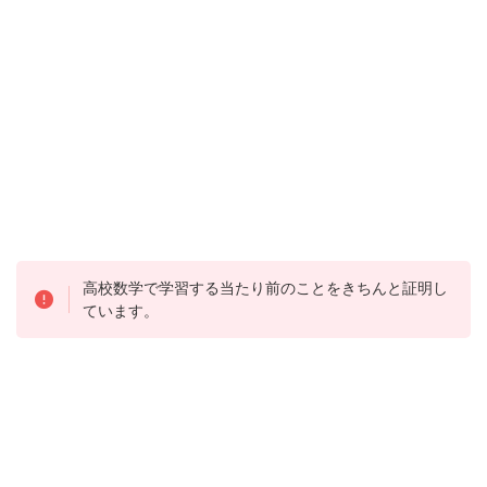
高校数学で学習する当たり前のことをきちんと証明し
ています。