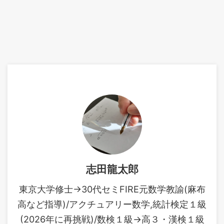
志田龍太郎
東京大学修士→30代セミFIRE元数学教諭(麻布
高など指導)/アクチュアリー数学,統計検定１級
(2026年に再挑戦)/数検１級→高３・漢検１級