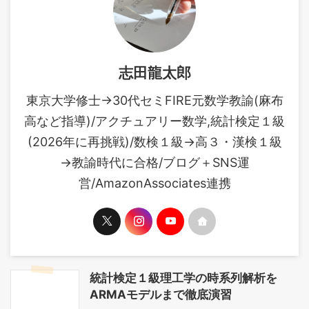
への難易度を比べると、後者
20%におさまる程度に設定さ
の方が難しいから準２級は大
れており、合格点は検定回に
丈 ...
よって変動 ...
志田龍太郎
東京大学修士→30代セミFIRE元数学教諭(麻布
高など指導)/アクチュアリー数学,統計検定１級
(2026年に再挑戦)/数検１級→高３・漢検１級
→教諭時代に合格/ブログ＋SNS運
営/AmazonAssociates連携
統計検定１級理工学の時系列解析を
ARMAモデルまで徹底演習