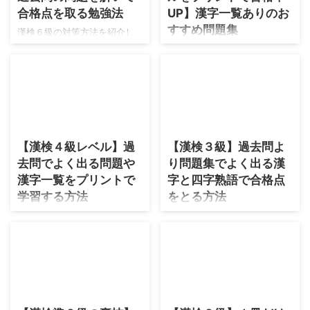
の合格率はだいたい85%で安
した漢字の理解を大事にして
合格点を取る勉強法
UP】漢字一覧ありのお
定しています！ 漢字検定８級
いきたいですね。 漢検７級の
すすめ問題集
漢検６級の対策方法を紹介し
は小学校３年生のレベルの試
合格率と合格点はどれくらい
ます。 漢字検定６級は何年生
漢字検定５級の対策を紹介し
験です！ 合格点はどれくらい
ですか？ 漢検７級の合格率は
の範囲ですか？他にもいろい
ます！ 漢検５級は小学校卒業
ですか？ 漢検８級の合格点は8
85%で高そうに見えますが、
ろと質問があります！ 一つ一
レベルと聞きました。小学校
割の120点程度です。合格点は
合格点は7割の140点付近にな
つ答えていくので、まずは目
で勉強する漢字は意外と多い
受験回によって変動します。
ります。 合格点は試験の問題
次をご覧ください。 漢検６級
ので結構難しそうだけど大丈
漢検８級の過去問をダウンロ
の難易度によって少し変化す
は何年生？合格点について 漢
2026/5/3
2026/5/3
夫でしょうか？ 漢検５級を受
ードする方法 漢検 ...
るので、要注意です。 ...
検６級の合格率は80％です。
けたいけど自分は合格できる
【漢検４級レベル】過
【漢検３級】過去問よ
小学５年生までの漢字が出題
か？と思いませんか？一つず
去問でよく出る問題や
り問題集でよく出る漢
範囲になります。 漢検６級の
つ解説していきますので、ま
合格点は何点ですか？ 漢字検
漢字一覧をプリントで
字と四字熟語で合格点
ずは目次をご覧ください。 漢
定６級の合格点は7割の140点
検５級は何年生レベル？（合
学習する方法
をとる方法
前後になります。ただし、受
格点や合格率） 漢検５級は小
旧ブログ時代では漢字検定４
漢字検定３級を取るためにど
験回によって合格点は変動し
学校６年生レベルで合格率は
級について色々な質問があり
うすれば良いか？その勉強法
ます。 漢検６級の過去問の勉
70%です！漢検５級の合格点は
ました。 漢検４級か漢検３級
について教えます。 漢検３級
強法 漢検６級では熟語の問題
7割の140点程度です。受験回
かどちらを受けた方が良いで
は漢字をしっかりと勉強して
の出題数が多いです。熟語を
により合格点は少し変動しま
すか？私は中学生なのですが
きた方や、漢字が苦手な人に
きちんと覚えていきましょ
す。 難易度的には漢検５級と
2026/5/3
2026/5/3
漢検３級に挑んでも大丈夫で
とっても、１つの壁となる級
う！ 熟語の性質を問う ...
漢検４級の間に壁はありませ
すか？ など中学生の合格率に
です。 2人に１人が落ちてしま