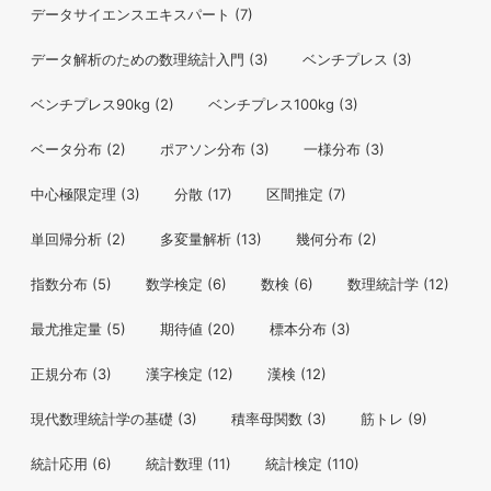
データサイエンスエキスパート
(7)
データ解析のための数理統計入門
(3)
ベンチプレス
(3)
ベンチプレス90kg
(2)
ベンチプレス100kg
(3)
ベータ分布
(2)
ポアソン分布
(3)
一様分布
(3)
中心極限定理
(3)
分散
(17)
区間推定
(7)
単回帰分析
(2)
多変量解析
(13)
幾何分布
(2)
指数分布
(5)
数学検定
(6)
数検
(6)
数理統計学
(12)
最尤推定量
(5)
期待値
(20)
標本分布
(3)
正規分布
(3)
漢字検定
(12)
漢検
(12)
現代数理統計学の基礎
(3)
積率母関数
(3)
筋トレ
(9)
統計応用
(6)
統計数理
(11)
統計検定
(110)