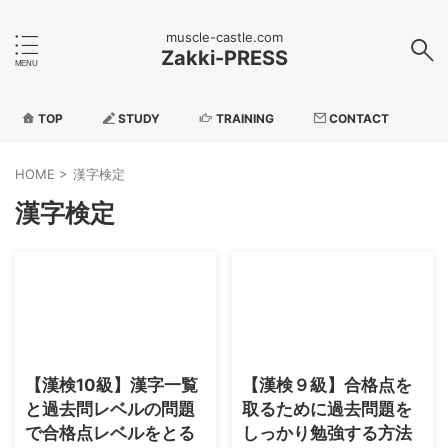
muscle-castle.com
Zakki-PRESS
TOP
STUDY
TRAINING
CONTACT
HOME
>
漢字検定
漢字検定
2026/5/3
2026/5/3
【漢検10級】漢字一覧
【漢検９級】合格点を
と過去問レベルの問題
取るために過去問題を
で合格点レベルをとる
しっかり勉強する方法