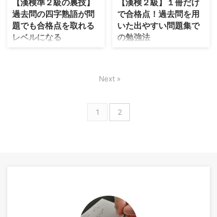
んが、漢検３級になると難 ...
【漢検準２級の裏技】
【漢検２級】１冊だけ
近い質問が見受けられまし
う試験なので、しっかりと対
過去問の四字熟語が問
で合格点！過去問を用
た。またプリント式での学習
策をしないと合格できませ
題でも合格点を取れる
いた出やすい問題集で
を望まれる声も上がっていま
ん。確実に合格する方法を教
した。 漢検４級について想定
えていきますので、まずは目
レベルになる
の勉強法
される質問に対して答えてい
次をご覧ください！ 漢検３級
漢字検定準２級の四字熟語に
この記事は漢字検定２級に最
きながら、おすすめの学習法
の合格率や合格点、日程につ
不安を覚える受験生が多いで
短で合格する方法を最新情報
について教えていきます。 ま
いて 漢検３級の合格率は
すが、最短の勉強法を知れば
を加えたものです。 漢字検定
ずは目次をご覧ください！ 漢
40%〜50%で推移していま
Next »
漢検準２級では問題ないこと
２級はなんかレベル高くて壁
検４級は何年生レベル？合格
す。気持ちにゆとりを持たせ
を解説します。 漢検準２級は
なんですよね。受かりそうで
点や中学生の合格率について
るために合格率は約半分だと
絶対に合格できます！目次を
受かれない問題を抱えていま
漢検４級は中学２年生レベル
考えて下さい。 漢検３級の合
1
2
ご覧ください！ 漢検準２級の
す！ 本記事では過去に書いた
で合格率は50%で安定してい
格点は何点ですか？ 漢検３級
レベル（合格率と合格点や日
漢検２級の攻略記事をリニュ
ます ...
の合格 ...
程） 漢検準２級の合格率は約
アールし、不要な部分を削
40％となっています。 漢検準
除、必要な部分を大幅加筆
２級と聞いて一気に難しいイ
し、チャレンジャーにとって
メージがありました。10人受
役に立つ内容にしました。 本
けてだいたい4人も受かるのだ
記事で次のことを理解、実践
から意外と難しくないかも！
できる環境が整います。目次
という印象ですね。 漢検３級
をご覧ください！ 漢検２級の
から漢検準２級への難易度
合格点・合格率・日程につい
と、漢検準２級から漢検２級
て 漢字検定２級の合格率は