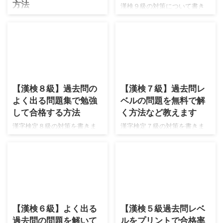
方法
漢検９級の対策について書き
ます。 漢字検定９級でよくあ
漢検10級の対策を書きます！
る質問に答えていき、その中
「漢検10級は何年生のレベル
で受かるための方法を教えま
ですか？」などの質問にお答
すね！まずは目次をご覧くだ
えしつつ、対策も書いていき
さい！ 漢検９級の問題につい
ます。まずは目次をご覧くだ
て 漢検９級は小学校２年生レ
2026/5/3
2026/5/3
さい！ 漢検10級の問題レベル
ベルです！ 時間は40分です。
は何年生？ 漢検10級は小学校
【漢検８級】過去問の
【漢検７級】過去問レ
そして合格点は150点中で約8
１年生のレベルです。 漢字検
よく出る問題集で勉強
ベルの問題を無料で解
割程度です。つまり120点が合
定10級の合格点は何点です
格ラインの目安になります。
して合格する方法
く方法など教えます
か？ 合格点は150点中で8割で
漢検９級の過去問を無料で解
ある120点程度となります。
漢字検定８級の対策を書きま
漢字検定７級の対策を書きま
く方法 漢字検定９級の過去問
受験回によって変動します！
す。 漢字検定８級は小学校何
す。 漢検７級を受ける人にと
を無料で解きたいのですが良
漢検10級の過去問を無料で解
年生のレベルですか？ここら
っていくつか疑問点があるよ
い方法はありますか？ 2023年
く方法 漢検10級の過去問は無
辺の級はレベルがわかりにく
うですので、この記事で解説
度の漢字検定９級の問題のみ
料で解けるものと解けないも
くて調べていました！ この記
します。 まずは目次をご覧く
漢検のホームページに公開さ
のがあります。 最新版の問題
事では漢検８級の対策として
ださいね！ 漢検７級は何年生
れてます。 それ以外だと書店
は漢検のホームページから解
よくある質問に答えていきま
レベル？ 漢字検定７級は小学
2026/5/3
2026/5/3
で購入にな ...
けますが、それ以外の年度の
す！まずは目次をご覧くださ
校４年生までの漢字が範囲で
ものは ...
【漢検６級】よく出る
【漢検５級過去問レベ
い。 漢検８級は何年生の問題
す。 ４年生となると漢字の量
過去問の問題を解いて
ルをプリントで合格率
レベル？合格点は？ 漢検８級
が増えてきます。しっかりと