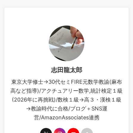
含めてご紹介させていただき
の基準などをお伝えします。
ます。よろしくお願いしま
CBT試験の規約により詳しい内
す！ cbtの規約のため問題に関
容は載せられません。そのた
する細かい情報をお伝えする
め全体的な対策などを書かせ
ことができません。本記事で
ていただきます。 統計検定４
は統計検定２級に合格するた
級の難易度 https://www.mus
めの必要最低限の勉強をこな
...
すために何をすべきか？を解
説する内容になってお ...
志田龍太郎
東京大学修士→30代セミFIRE元数学教諭(麻布
高など指導)/アクチュアリー数学,統計検定１級
(2026年に再挑戦)/数検１級→高３・漢検１級
→教諭時代に合格/ブログ＋SNS運
営/AmazonAssociates連携