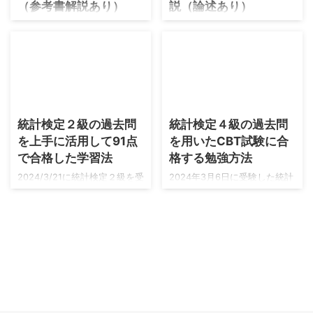
（参考書解説あり）
説（論述あり）
統計検定１級の統計数理に合
統計検定準１級に合格するた
格するための完全対策の記事
めには公式参考書である『日
になります。過去問の効果よ
本統計学会公式認定 統計検定
りも『日本統計学会公式認定
準1級対応 統計学実践ワークブ
統計検定準1級対応 統計学実践
ック』と過去問演習が必須で
2026/5/4
2026/5/4
ワークブック』の方が学習効
す。 統計検定２級は過去問が
率の高かった統計検定準１級
解ければほぼ受かるのに対し
統計検定２級の過去問
統計検定４級の過去問
と比べて、統計検定１級は過
て準１級は様子が異なるので
を上手に活用して91点
を用いたCBT試験に合
去問の過学習が起きづらい試
すね！ まずは合格者の方々が
で合格した学習法
格する勉強方法
験でもあります。そのため過
おっしゃっている意見をまと
去問攻略は合格における必須
めておきます。 統計検定準１
2024/3/21に統計検定２級を受
2024年3月6日に受験した統計
事項となります。それと同時
級合格者の多くの方は「過去
験して優秀成績賞で合格する
検定４級に合格できました！
に統計検定１級の統計数理は
問よりもまずはワークブック
ことができました！統計検定
https://twitter.com/nananairu
実は満点を取るのが、統計応
をしっかり！」というアドバ
３級から１週間をあけての挑
7/status/1765293745006854
用よりも難しいことは良く知
イスが目立ちますのでまずは
戦となりました。 おめでとう
491 統計検定４級の合格報告
られています。どの程度の難
ワークブックを１周しましょ
ございます！統計検定２級が
おめでとうございます！でも
問が出題されているのかも、
う！統計検定準１級では「過
cbtになって難しいという意見
なぜ４級を受けたのでしょ
本記事で学習していただくと
去問はワークブックの定着度
も聞きますので、コツなどを
う？ この記事では統計検定４
体感できます。 統計検定１級
の確認という位置付け」で
教えてくれたら嬉しいです。
級の難易度や過去問を用いた
の合格者 ...
す。 ...
了解しました！注意点なども
勉強法、そして電卓の選び方