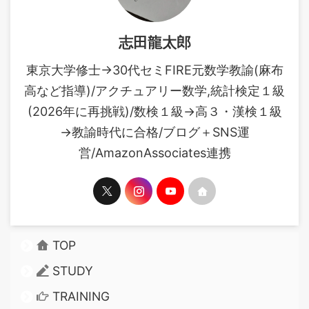
志田龍太郎
東京大学修士→30代セミFIRE元数学教諭(麻布
高など指導)/アクチュアリー数学,統計検定１級
(2026年に再挑戦)/数検１級→高３・漢検１級
→教諭時代に合格/ブログ＋SNS運
営/AmazonAssociates連携
TOP
STUDY
TRAINING