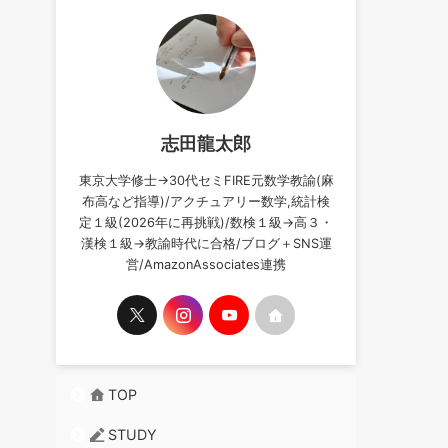
志田龍太郎
東京大学修士→30代セミFIRE元数学教諭(麻
布高など指導)/アクチュアリー数学,統計検
定１級(2026年に再挑戦)/数検１級→高３・
漢検１級→教諭時代に合格/ブログ＋SNS運
営/AmazonAssociates連携
TOP
STUDY