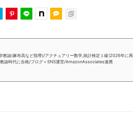
学教諭(麻布高など指導)/アクチュアリー数学,統計検定１級(2026年に再
時代に合格/ブログ＋SNS運営/AmazonAssociates連携