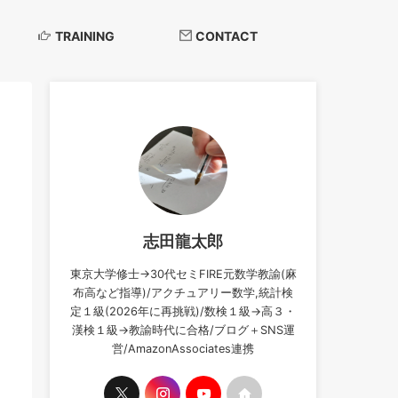
TRAINING
CONTACT
志田龍太郎
東京大学修士→30代セミFIRE元数学教諭(麻
布高など指導)/アクチュアリー数学,統計検
定１級(2026年に再挑戦)/数検１級→高３・
漢検１級→教諭時代に合格/ブログ＋SNS運
営/AmazonAssociates連携