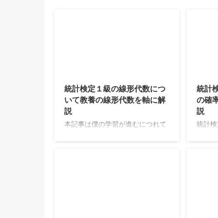
2026/8/6
統計検定１級の線形代数につ
統計
いて教養の線形代数を軸に解
の確
説
説
本記事は僕の学習が進むにつれて
統計検
適宜更新がされます。よろしくお
学習に
願いします。 現在の僕の線形代数
やすい
の実力は高校生の頃に数学検定１
ュアリ
級に合格したときの線形代数の固
ている
有値計算などができる段階→東京
方はと
大学大学院の入試を合格する程度
なりま
の段階を経て→統計検定１級を突
内容を
破するための線形代数の知識を入
た。ま
2026/7/30
れている段階です。 具体的には次
学習に