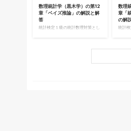
のレベルの参考書を順に遷移して
り、そ
数理統計学（黒木学）の第12
数理
いる感じです。それぞれ現時点
してい
章「ベイズ推論」の解説と解
章「
（2026年8月）で最新の版を掲載
アソン
答
の解
しています。 受験数学までの内容
ランダ
統計検定１級の統計数理対策とし
統計検
の深掘り 統計検定１級で必要にな
動は『
て、久保川先生の白本と青本を勉
て、久
る線形代数の内容をまとめます。
やはり
強してきました。
強して
使用する本はストラン ...
フ連鎖
https://www.muscle-
https:
castle.com/foundation-of-
castle
modern-mathematical-
moder
statistics/embed/#?
statis
secret=SBcUPWWkdX
secre
https://www.muscle-
https:
castle.com/introduction-to-
castle
mathematical-statistics-for-data-
mathem
analysis/embed/#?
analys
secret=UWm3IfXHtA し ...
secre