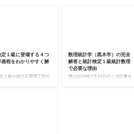
2026/8/4
2026/7/3
検定１級に登場する４つ
数理統計学（黒木学）の完全
率過程をわかりやすく解
解答と統計検定１級統計数理
で必要な理由
定１級の統計応用理工学の
僕は2026年7月30日のこの記事を
おいて、確率過程は狙われ
書いている現在、統計検定１級合
分野です。本分野はアクチ
格をメインに学習しています。同
ー数学の試験範囲とも被っ
年にアクチュアリー数学も受験し
ので、そちらも受験される
ます。統計検定１級は2023年から
ても学習効率の良い分野と
挑戦しており、統計数理は不合格
す。 本記事では確率過程の
のランクが１つずつ上がっていま
大きく４つに分類しまし
す。2025年の試験では最も惜しい
たそれぞれの内容において
ランクでした。
2026/7/26
最適なテキストが２冊あ
https://twitter.com/nananairu7/st