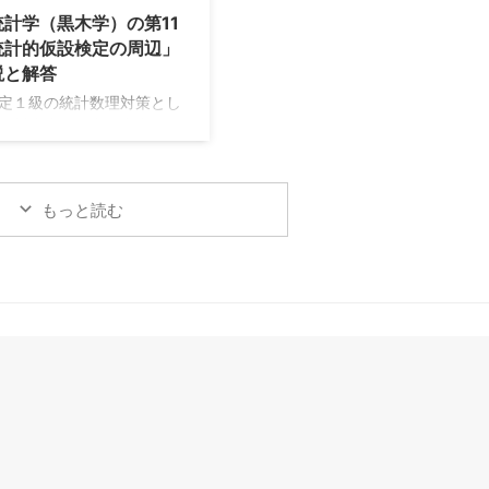
ちらをベースにした学習を
atus/2050577089724899417
統計学（黒木学）の第11
きます。 マルコフ連鎖とポ
https://twitter.com/nananairu7/st
統計的仮設検定の周辺」
過程は『確率過程の基礎』
atus/2050584251532493008 し
説と解答
ム・ウォークとブラウン運
かし失 ...
定１級の統計数理対策とし
入門確率過程』 本記事では
保川先生の白本と青本を勉
典型パターンの多いマルコ
きました。
がメインとなります。学 ...
//www.muscle-
.com/foundation-of-
もっと読む
n-mathematical-
tics/embed/#?
t=SBcUPWWkdX
//www.muscle-
.com/introduction-to-
atical-statistics-for-data-
is/embed/#?
t=UWm3IfXHtA し ...