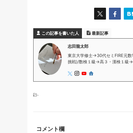
この記事を書いた人
最新記事
志田龍太郎
東京大学修士→30代セミFIRE元数
挑戦)/数検１級→高３・漢検１級→教諭
-
コメント欄