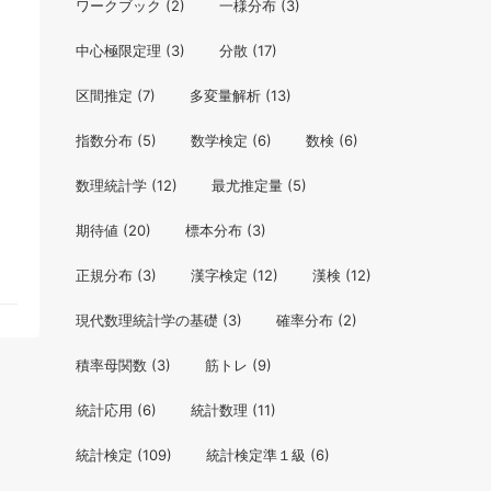
ワークブック
(2)
一様分布
(3)
中心極限定理
(3)
分散
(17)
区間推定
(7)
多変量解析
(13)
指数分布
(5)
数学検定
(6)
数検
(6)
数理統計学
(12)
最尤推定量
(5)
期待値
(20)
標本分布
(3)
正規分布
(3)
漢字検定
(12)
漢検
(12)
現代数理統計学の基礎
(3)
確率分布
(2)
積率母関数
(3)
筋トレ
(9)
統計応用
(6)
統計数理
(11)
統計検定
(109)
統計検定準１級
(6)