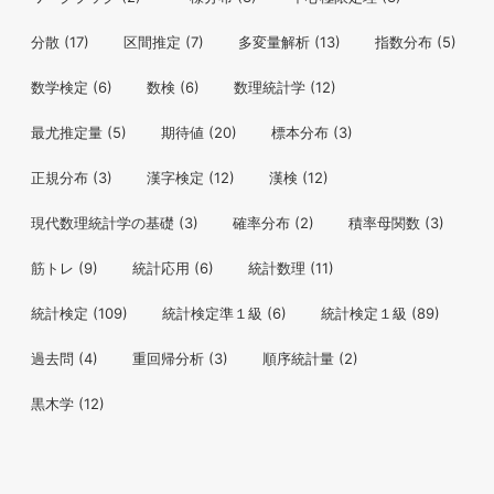
分散
(17)
区間推定
(7)
多変量解析
(13)
指数分布
(5)
数学検定
(6)
数検
(6)
数理統計学
(12)
最尤推定量
(5)
期待値
(20)
標本分布
(3)
正規分布
(3)
漢字検定
(12)
漢検
(12)
現代数理統計学の基礎
(3)
確率分布
(2)
積率母関数
(3)
筋トレ
(9)
統計応用
(6)
統計数理
(11)
統計検定
(109)
統計検定準１級
(6)
統計検定１級
(89)
過去問
(4)
重回帰分析
(3)
順序統計量
(2)
黒木学
(12)