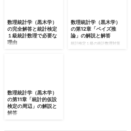
たときの線形代数の固有値計
で、そちらも受験される方は
算などができる段階→東京大学
とても学習効率の良い分野と
2026/7/30
2026/7/30
大学院の入試を合格する程度
なります。 本記事では確率過
数理統計学（黒木学）
数理統計学（黒木学）
の段階を経て→統計検定１級を
程の内容を大きく４つに分類
の完全解答と統計検定
の第12章「ベイズ推
突破するための線形代数の知
しました。またそれぞれの内
識を入れている段階です。 具
容において学習に最適なテキ
１級統計数理で必要な
論」の解説と解答
体的には次のレベルの参考書
ストが２冊あり、そちらをベ
理由
統計検定１級の統計数理対策
を順に遷移している感じで
ースにした学習をしていきま
として、久保川先生の白本と
僕は2026年7月30日のこの記
す。それぞれ現時点（2026年
す。 マルコフ連鎖とポアソン
青本を勉強してきました。
事を書いている現在、統計検
8月）で最新の版を掲載してい
過程は『確率過程の基礎』ラ
https://www.muscle-
定１級合格をメインに学習し
ます。 受験数学までの内容の
ンダム・ウォークとブラウン
castle.com/foundation-of-
ています。同年にアクチュア
深掘り 統計検定１級で必要に
運動は『入門確率過程』 本記
modern-mathematical-
リー数学も受験します。統計
なる線形代数の内容をまとめ
事ではやはり典型パターンの
statistics/embed/#?
検定１級は2023年から挑戦し
2026/7/26
ます。使用する本はストラン
多いマルコフ連鎖がメインと
secret=SBcUPWWkdX
ており、統計数理は不合格の
...
なります。学 ...
数理統計学（黒木学）
https://www.muscle-
ランクが１つずつ上がってい
の第11章「統計的仮設
castle.com/introduction-to-
ます。2025年の試験では最も
mathematical-statistics-for-
検定の周辺」の解説と
惜しいランクでした。
data-analysis/embed/#?
https://twitter.com/nananairu
解答
secret=UWm3IfXHtA し ...
7/status/2050577089724899
統計検定１級の統計数理対策
417
として、久保川先生の白本と
https://twitter.com/nananairu