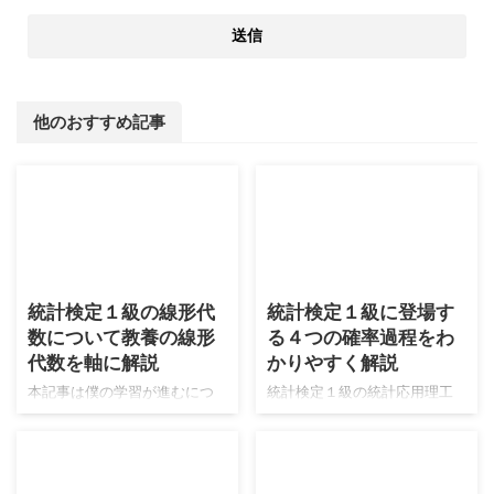
他のおすすめ記事
2026/8/6
2026/8/4
統計検定１級の線形代
統計検定１級に登場す
数について教養の線形
る４つの確率過程をわ
代数を軸に解説
かりやすく解説
本記事は僕の学習が進むにつ
統計検定１級の統計応用理工
れて適宜更新がされます。よ
学の学習において、確率過程
ろしくお願いします。 現在の
は狙われやすい分野です。本
僕の線形代数の実力は高校生
分野はアクチュアリー数学の
の頃に数学検定１級に合格し
試験範囲とも被っているの