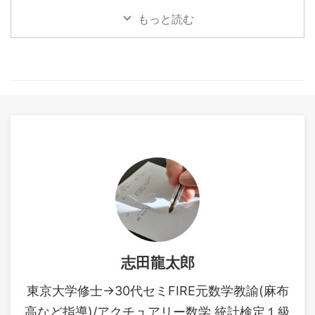
青本を勉強してきました。
7/status/2050584251532493
もっと読む
https://www.muscle-
008 しかし失 ...
castle.com/foundation-of-
modern-mathematical-
statistics/embed/#?
secret=SBcUPWWkdX
https://www.muscle-
castle.com/introduction-to-
mathematical-statistics-for-
data-analysis/embed/#?
secret=UWm3IfXHtA し ...
志田龍太郎
東京大学修士→30代セミFIRE元数学教諭(麻布
高など指導)/アクチュアリー数学,統計検定１級