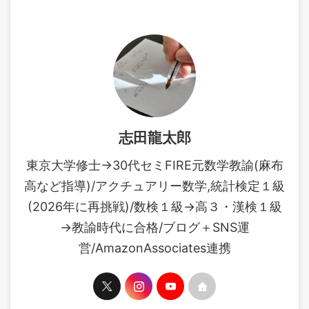
志田龍太郎
東京大学修士→30代セミFIRE元数学教諭(麻布
高など指導)/アクチュアリー数学,統計検定１級
(2026年に再挑戦)/数検１級→高３・漢検１級
→教諭時代に合格/ブログ＋SNS運
営/AmazonAssociates連携