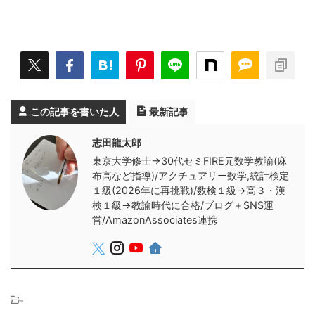
この記事を書いた人
最新記事
志田龍太郎
東京大学修士→30代セミFIRE元数学教諭(麻
布高など指導)/アクチュアリー数学,統計検定
１級(2026年に再挑戦)/数検１級→高３・漢
検１級→教諭時代に合格/ブログ＋SNS運
営/AmazonAssociates連携
-