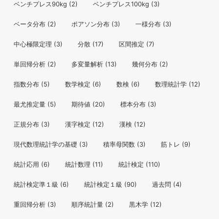
ベンチプレス90kg
(2)
ベンチプレス100kg
(3)
ベータ分布
(2)
ポアソン分布
(3)
一様分布
(3)
中心極限定理
(3)
分散
(17)
区間推定
(7)
単回帰分析
(2)
多変量解析
(13)
幾何分布
(2)
指数分布
(5)
数学検定
(6)
数検
(6)
数理統計学
(12)
最尤推定量
(5)
期待値
(20)
標本分布
(3)
正規分布
(3)
漢字検定
(12)
漢検
(12)
現代数理統計学の基礎
(3)
積率母関数
(3)
筋トレ
(9)
統計応用
(6)
統計数理
(11)
統計検定
(110)
統計検定準１級
(6)
統計検定１級
(90)
過去問
(4)
重回帰分析
(3)
順序統計量
(2)
黒木学
(12)