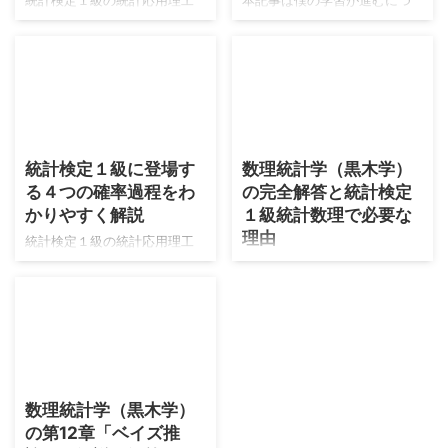
統計検定１級の統計応用理工
本記事は僕の学習が進むにつ
学の時系列解析の内容はARMA
れて適宜更新がされます。よ
モデル以降は急激に難易度が
ろしくお願いします。 現在の
上がり、数値計算などの比重
僕の線形代数の実力は高校生
が高くなり、人力で作業を行
の頃に数学検定１級に合格し
う統計検定１級の試験形式と
たときの線形代数の固有値計
相性が悪くなりそうだと気づ
算などができる段階→東京大学
2026/8/4
2026/7/30
き、理工学対策としては数理
大学院の入試を合格する程度
統計検定１級に登場す
数理統計学（黒木学）
面の押し出しが強いARMAモデ
の段階を経て→統計検定１級を
る４つの確率過程をわ
の完全解答と統計検定
ルまでの内容を、しっかりと
突破するための線形代数の知
対策することがベストだとい
識を入れている段階です。 具
かりやすく解説
１級統計数理で必要な
う結論になりました。 本記事
体的には次のレベルの参考書
理由
統計検定１級の統計応用理工
ではARMAモデルまでの内容を
を順に遷移している感じで
学の学習において、確率過程
僕は2026年7月30日のこの記
社会科学受験での支持が厚い
す。それぞれ現時点（2026年
は狙われやすい分野です。本
事を書いている現在、統計検
『経済・ファイナンスデータ
8月）で最新の版を掲載してい
分野はアクチュアリー数学の
定１級合格をメインに学習し
の計量時系列分析』を軸に学
ます。 受験数学までの内容の
試験範囲とも被っているの
ています。同年にアクチュア
習していきます。
深掘り 統計検定１級で必要に
で、そちらも受験される方は
リー数学も受験します。統計
https://twitter.com/nananairu
なる線形代数の内容をまとめ
とても学習効率の良い分野と
検定１級は2023年から挑戦し
2026/7/30
7/ ...
ます。使用する本はストラン
なります。 本記事では確率過
ており、統計数理は不合格の
...
数理統計学（黒木学）
程の内容を大きく４つに分類
ランクが１つずつ上がってい
の第12章「ベイズ推
しました。またそれぞれの内
ます。2025年の試験では最も