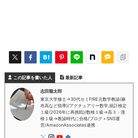
この記事を書いた人
最新記事
志田龍太郎
東京大学修士→30代セミFIRE元数学教諭(麻
布高など指導)/アクチュアリー数学,統計検定
１級(2026年に再挑戦)/数検１級→高３・漢
検１級→教諭時代に合格/ブログ＋SNS運
営/AmazonAssociates連携