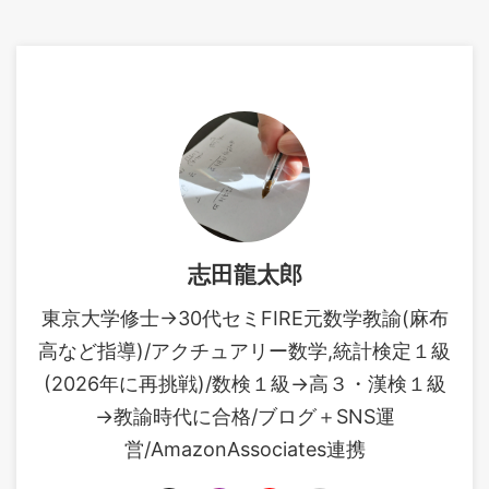
志田龍太郎
東京大学修士→30代セミFIRE元数学教諭(麻布
高など指導)/アクチュアリー数学,統計検定１級
(2026年に再挑戦)/数検１級→高３・漢検１級
→教諭時代に合格/ブログ＋SNS運
営/AmazonAssociates連携