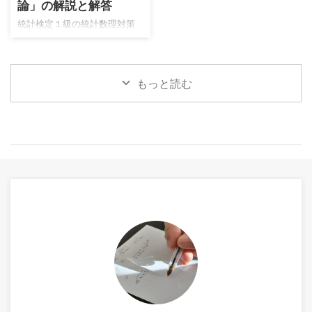
容において学習に最適なテキ
論」の解説と解答
惜しいランクでした。
ストが２冊あり、そちらをベ
https://twitter.com/nananairu
統計検定１級の統計数理対策
ースにした学習をしていきま
7/status/2050577089724899
として、久保川先生の白本と
す。 マルコフ連鎖とポアソン
417
青本を勉強してきました。
過程は『確率過程の基礎』ラ
https://twitter.com/nananairu
https://www.muscle-
ンダム・ウォークとブラウン
7/status/2050584251532493
もっと読む
castle.com/foundation-of-
運動は『入門確率過程』 本記
008 しかし失 ...
modern-mathematical-
事ではやはり典型パターンの
statistics/embed/#?
多いマルコフ連鎖がメインと
secret=SBcUPWWkdX
なります。学 ...
https://www.muscle-
castle.com/introduction-to-
mathematical-statistics-for-
data-analysis/embed/#?
secret=UWm3IfXHtA し ...