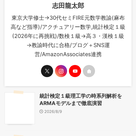
志田龍太郎
東京大学修士→30代セミFIRE元数学教諭(麻布
高など指導)/アクチュアリー数学,統計検定１級
(2026年に再挑戦)/数検１級→高３・漢検１級
→教諭時代に合格/ブログ＋SNS運
営/AmazonAssociates連携
統計検定１級理工学の時系列解析を
ARMAモデルまで徹底演習
2026/8/9