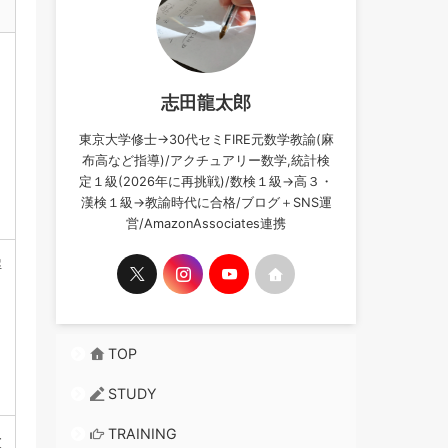
志田龍太郎
東京大学修士→30代セミFIRE元数学教諭(麻
布高など指導)/アクチュアリー数学,統計検
定１級(2026年に再挑戦)/数検１級→高３・
漢検１級→教諭時代に合格/ブログ＋SNS運
営/AmazonAssociates連携
解
TOP
STUDY
TRAINING
大