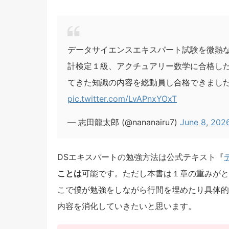
データサイエンスエキスパート試験を微熱
計検定１級、アクチュアリー数学に合格し
てきた知識の内容を総動員し合格できまし
pic.twitter.com/LvAPnxYOxT
— 志田龍太郎 (@nananairu7)
June 8, 202
DSエキスパートの勉強方法は公式テキスト『
ことは
可能です。ただし本書は１章の重みがと
こで僕が勉強をしながら行間を埋めたり具体的
内容を消化していきたいと思います。