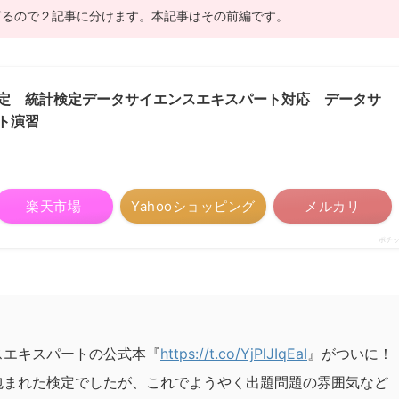
ぎるので２記事に分けます。本記事はその前編です。
定 統計検定データサイエンスエキスパート対応 データサ
ト演習
楽天市場
Yahooショッピング
メルカリ
ポチ
スエキスパートの公式本『
https://t.co/YjPlJIqEaI
』がついに！
包まれた検定でしたが、これでようやく出題問題の雰囲気など