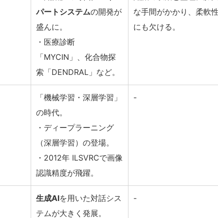
パートシステム
の開発が
な手間がかかり、柔軟
盛んに。
にも欠ける。
・医療診断
「MYCIN」、化合物探
索「DENDRAL」など。
「機械学習・深層学習」
-
の時代。
・ディープラーニング
（深層学習）の登場。
・2012年 ILSVRCで画像
認識精度が飛躍。
生成AI
を用いた対話シス
-
テムが大きく発展。