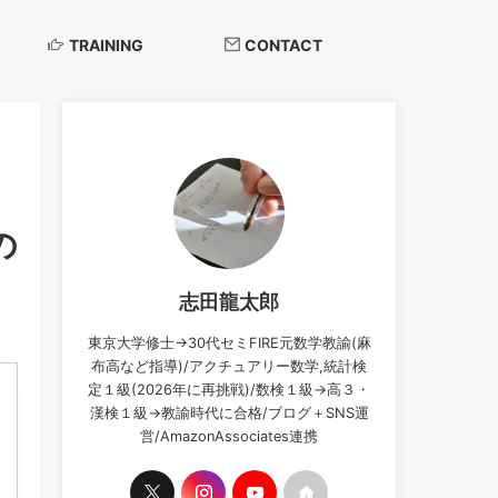
TRAINING
CONTACT
の
志田龍太郎
東京大学修士→30代セミFIRE元数学教諭(麻
布高など指導)/アクチュアリー数学,統計検
定１級(2026年に再挑戦)/数検１級→高３・
漢検１級→教諭時代に合格/ブログ＋SNS運
営/AmazonAssociates連携