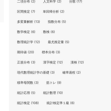
二項分布
(2)
人文科学
(2)
分散
(17)
区間推定
(7)
単回帰分析
(2)
多変量解析
(13)
指数分布
(5)
数学検定
(6)
数検
(6)
数理統計学
(12)
最尤推定量
(5)
期待値
(20)
標本分布
(3)
正規分布
(3)
漢字検定
(12)
漢検
(12)
現代数理統計学の基礎
(3)
確率過程
(2)
積率母関数
(3)
筋トレ
(9)
統計応用
(5)
統計数理
(10)
統計検定
(108)
統計検定準１級
(6)