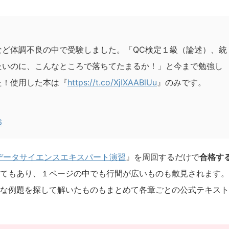
など体調不良の中で受験しました。「QC検定１級（論述）、統
たいのに、こんなところで落ちてたまるか！」と今まで勉強し
た！使用した本は『
https://t.co/XjIXAABlUu
』のみです。
6
データサイエンスエキスパート演習
』を周回するだけで
合格す
てもあり、１ページの中でも行間が広いものも散見されます。
な例題を探して解いたものもまとめて各章ごとの公式テキスト